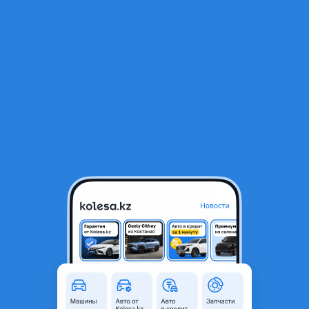
RU
Открыть приложение
1
/
4
Компрессор м112
60 000 ₸
Город
Кызылорда,