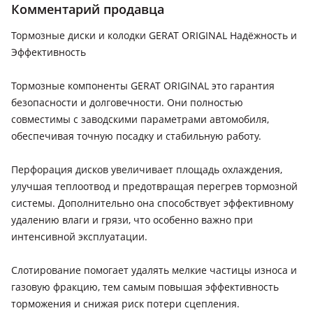
поколение (U4), 2004 - 2007 1 поколение рестайлинг (U2),
Комментарий продавца
2001 - 2003 1 поколение (U2)
Toyota Sienna
Тормозные диски и колодки GERAT ORIGINAL Надёжность и
2017 - 2020 3 поколение рестайлинг (L3), 2020 - н.в. 4
Эффективность
поколение, 2010 - 2017 3 поколение (L3), 2005 - 2010 2
поколение рестайлинг, 2003 - 2005 2 поколение (L2), 1997 -
Тормозные компоненты GERAT ORIGINAL это гарантия
2003 1 поколение
безопасности и долговечности. Они полностью
Toyota Vellfire
совместимы с заводскими параметрами автомобиля,
обеспечивая точную посадку и стабильную работу.
2008 - 2015 1 поколение (H2), 2015 - н.в. 2 поколение (H3)
Lexus GS 300
Перфорация дисков увеличивает площадь охлаждения,
2004 - 2007 3 поколение (S19), 2007 - 2011 3 поколение
улучшая теплоотвод и предотвращая перегрев тормозной
рестайлинг (S19), 2000 - 2004 2 поколение рестайлинг (S16),
системы. Дополнительно она способствует эффективному
1997 - 2000 2 поколение (S16), 1993 - 1997 1 поколение
удалению влаги и грязи, что особенно важно при
(JZS147)
интенсивной эксплуатации.
Lexus GS 350
2015 - 2020 4 поколение рестайлинг (L1), 2007 - 2011 3
Слотирование помогает удалять мелкие частицы износа и
поколение рестайлинг (S19), 2011 - 2015 4 поколение (L1),
газовую фракцию, тем самым повышая эффективность
2004 - 2007 3 поколение (S19), 1997 - 2000 2 поколение (S16)
торможения и снижая риск потери сцепления.