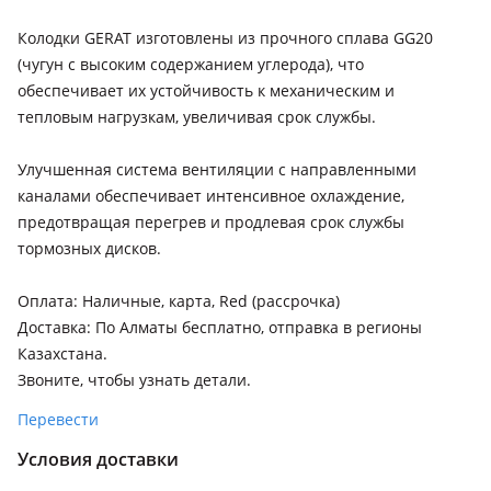
Lexus IS 250
Колодки GERAT изготовлены из прочного сплава GG20
2013 - 2016 XE30, 2010 - 2013 XE20 рестайлинг, 2005 - 2010
(чугун с высоким содержанием углерода), что
XE20
обеспечивает их устойчивость к механическим и
Lexus IS 350
тепловым нагрузкам, увеличивая срок службы.
2020 - н.в. XE30 [2-й рестайлинг], 2016 - 2022 XE30
рестайлинг, 2005 - 2010 XE20
Улучшенная система вентиляции с направленными
каналами обеспечивает интенсивное охлаждение,
Lexus RX 330
предотвращая перегрев и продлевая срок службы
2003 - 2006 2 поколение (U3)
тормозных дисков.
Lexus RX 350
2022 - н.в. 5 поколение, 2019 - н.в. 4 поколение рестайлинг
Оплата: Наличные, карта, Red (рассрочка)
(L2), 2015 - 2019 4 поколение (L2), 2012 - 2015 3 поколение
Доставка: По Алматы бесплатно, отправка в регионы
рестайлинг (L1), 2008 - 2012 3 поколение (L1), 2005 - 2009 2
Казахстана.
поколение рестайлинг (U3)
Звоните, чтобы узнать детали.
Перевести
Условия доставки