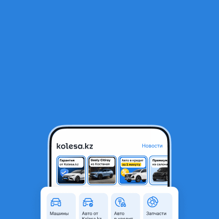
RU
Открыть приложение
1
/
3
Тормозные диски и колодки
8 990 ₸
Город
Алматы, Алматинская