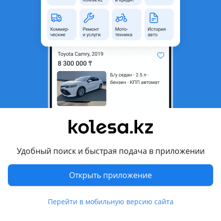
область
Состояние
Новая
Оригинальность
Оригинал
Возможна рассрочка или
Да
кредит
Есть доставка
Да
Подходит на авто
Toyota Harrier
2017 - н.в. 3 поколение рестайлинг, 2013 - 2017 3
поколение, 2003 - 2013 2 поколение (U3), 1997 - 2003 1
Удобный поиск и быстрая подача в приложении
поколение (U1)
Открыть приложение
Toyota Highlander
2019 - н.в. 4 поколение (GSU7/AXUH7), 2016 - 2019 3
Показать больше
Перейти в мобильную версию сайта
поколение рестайлинг (U5), 2013 - 2016 3 поколение (U5),
2010 - 2013 2 поколение рестайлинг (U4), 2008 - 2010 2