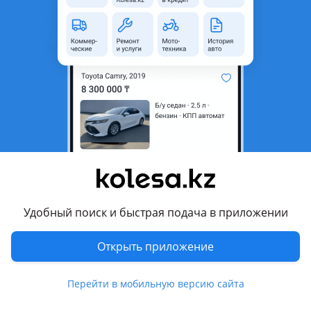
область
Состояние
Новая
Оригинальность
Оригинал
Код запчасти
700749
Комментарий продавца
Интеркуллер
Перевести
Другие объявления продавца
Удобный поиск и быстрая подача в приложении
Азамат
Открыть приложение
Запчасти
Перейти в мобильную версию сайта
Автозапчасти
121