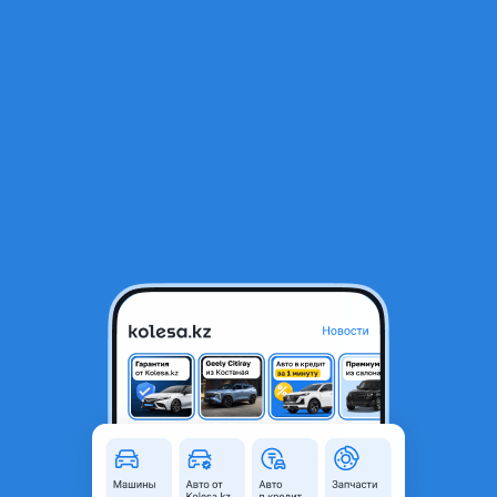
RU
Открыть приложение
В начало
1
/
2
Интеркуллер
70 000 ₸
Город
Алматы, Алматинская