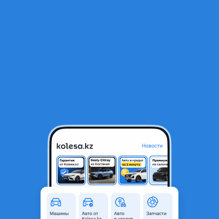
RU
Открыть приложение
1
/
4
Акпп коробка 2uz 4.7
200 000 ₸
Город
Алматы, Алматинская