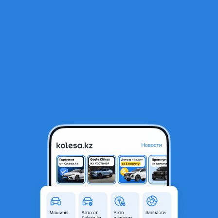
RU
Открыть приложение
1
/
3
Форсунка 2KD Hilux, Hiace, Fortuner 2011-(26)
105 000 ₸
Город
Алматы, Алматинская