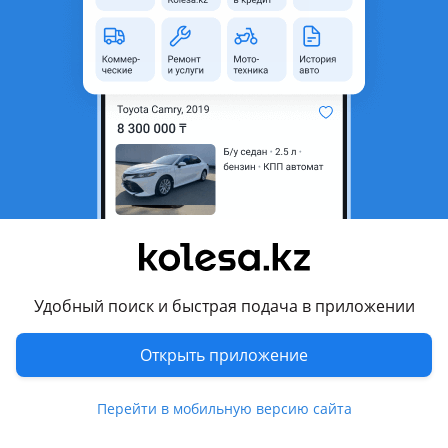
область
Состояние
Новая
Есть доставка
Да
Подходит на авто
Toyota Fortuner
Toyota Hiace
Toyota Hilux
Комментарий продавца
Удобный поиск и быстрая подача в приложении
Форсунки 2kd, hilux, uiace, fortuner 2011-(26) Denso
Отличного качества, гарантия на установку, доставка по
Открыть приложение
регионам
Перейти в мобильную версию сайта
Перевести