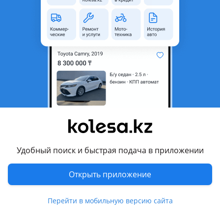
область
Состояние
Новая
Сезонность
Всесезонные
Ширина
245 мм
Высота профиля
60
Диаметр
R20
Возможна рассрочка или
Да
кредит
Есть доставка
Да
Удобный поиск и быстрая подача в приложении
Комментарий продавца
Новый комплект всесезонных шин BF Goodrich
Открыть приложение
Модель Trail Terrain
Перейти в мобильную версию сайта
Размер 245/60/r20