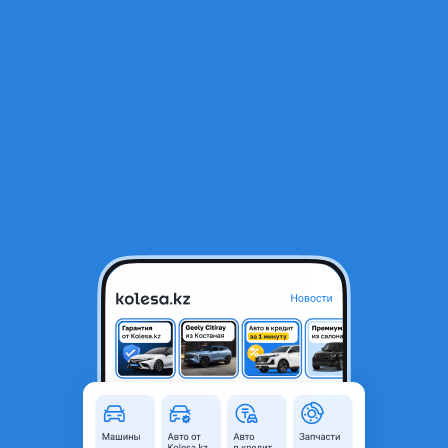
RU
Открыть приложение
В начало
1
/
2
Шины BF Goodrich 245/60/r20 Trail Terrain
165 000 ₸
Город
Алматы, Алматинская