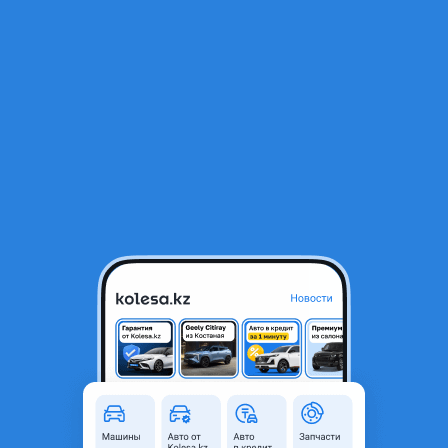
RU
Открыть приложение
1
/
8
Бампер задний
30 000 ₸
Город
Алматы, Алматинская