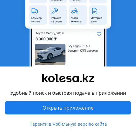
область
Состояние
Новая
Есть доставка
Да
Подходит на авто
Toyota RAV4
2012 - 2015 4 поколение (A4), 2015 - 2019 4 поколение
рестайлинг (A4)
Комментарий продавца
В наличий:
Удобный поиск и быстрая подача в приложении
Оригинал
Открыть приложение
Дубликат
Тайвань
Перейти в мобильную версию сайта