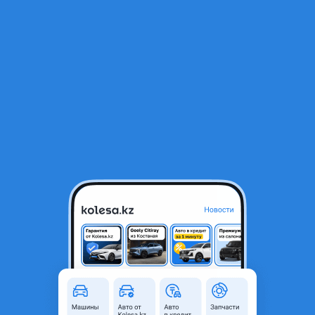
RU
Открыть приложение
1
/
7
Стекло фары Mercedes-Benz s class w222 рестайлинг
42 000 ₸
Город
Алматы, Алматинская