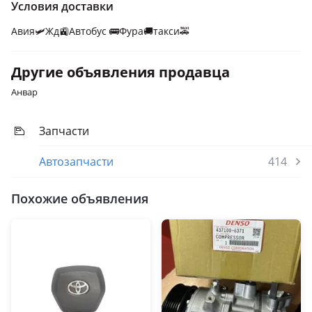
Условия доставки
Авия🛩️Жд🚉Автобус 🚌Фура🚚такси🚕
Другие объявления продавца
Анвар
Запчасти
Автозапчасти
414
Похожие объявления