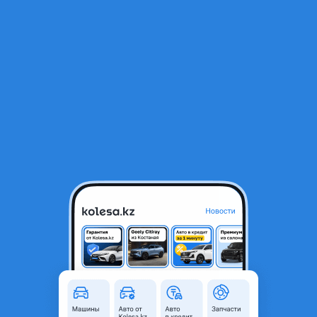
RU
Открыть приложение
1
/
9
Камера на Camry 70
85 000 ₸
Город
Алматы, Алматинская