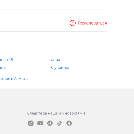
Пожаловаться
ны r18
aqua
ины
б у шины
етние в Алматы
Следите за нашими новостями