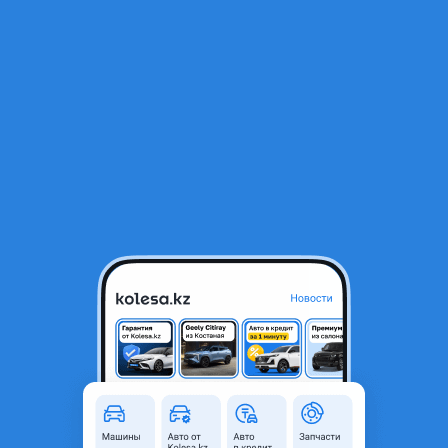
RU
Открыть приложение
В начало
1
/
2
Блок абс abs ауди фв
15 000 ₸
Город
Караганда, Карагандинская