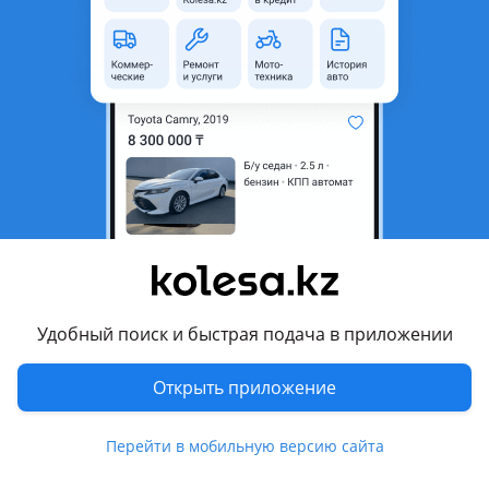
область
Состояние
Б/y
Оригинальность
Оригинал
Код запчасти
8Е0 614 111
Есть доставка
Да
Комментарий продавца
Продаем блок абс ауди а4 б5 (номер 8Е0 614 111AB, 8E0 614
111HL, 8Е0 614 111R) б/у из Германии. Цена 15000.
Помогаем (по возможности) в отправке по регионам.
Работаем с 10-18 обед с 13-14, воскресенье выходной (в
Удобный поиск и быстрая подача в приложении
субботу и праздничные дни предварительно звоните), в др
время телефоны выключены
Открыть приложение
Перевести
Перейти в мобильную версию сайта
Условия доставки