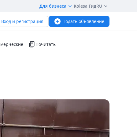
Для бизнеса
Kolesa Гид
RU
Вход и регистрация
Подать объявление
мерческие
Почитать