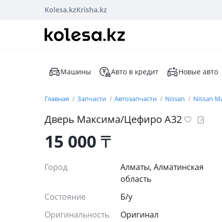
Kolesa.kz
Krisha.kz
Машины
Авто в кредит
Новые авто
Главная
Запчасти
Автозапчасти
Nissan
Nissan M
Дверь Максима/Цефиро А32
15 000
₸
Город
Алматы, Алматинская
область
Состояние
Б/y
Оригинальность
Оригинал