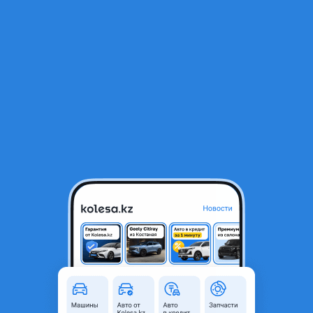
RU
Открыть приложение
1
/
6
Шкив коленвала
15 000 ₸
Город
Алматы, Алматинская