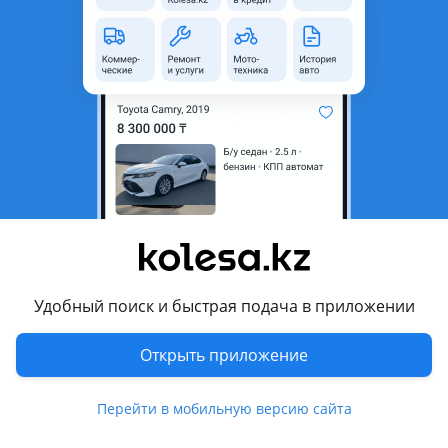
область
Состояние
Новая
Оригинальность
Оригинал
Возможна рассрочка или
Да
кредит
Есть доставка
Да
Подходит на авто
Mitsubishi ASX
2019 - н.в. 1 поколение [3-й рестайлинг] (GAxW), 2017 - 2019
1 поколение [2-й рестайлинг] (GAxW), 2012 - 2016 1
Удобный поиск и быстрая подача в приложении
поколение рестайлинг (GAxW), 2010 - 2012 1 поколение
(GAxW)
Открыть приложение
Mitsubishi Delica
Показать больше
Перейти в мобильную версию сайта
2007 - н.в. 5 поколение, 1994 - 1997 4 поколение, 1986 -
1999 3 поколение, 1997 - 2007 4 поколение рестайлинг