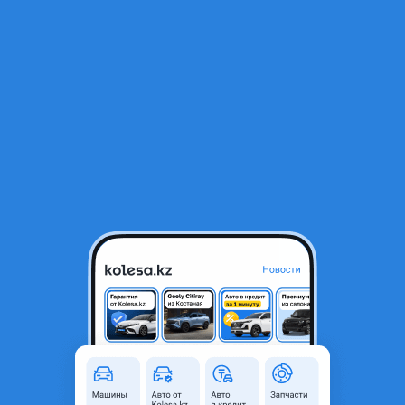
RU
Открыть приложение
В начало
1
/
2
Моторы
5 000 ₸
Город
Алматы, Алматинская