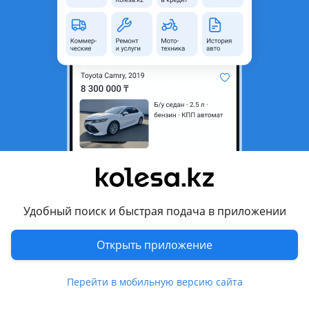
область
Состояние
Б/y
Оригинальность
Оригинал
Есть доставка
Да
Комментарий продавца
АВТО РАЗБОР АЛМАТЫ
Mercedes, Subaru, Porsche,
Volkswagen Touareg, Toyota, Lexus, BMW, Bentley, авто звук,
авто свет, охлаждение, подцветка, выхлопная система,
кузовные детали! Звоните уточняйте
Удобный поиск и быстрая подача в приложении
Перевести
Открыть приложение
Другие объявления продавца
Перейти в мобильную версию сайта
Авторазбор у Бориса