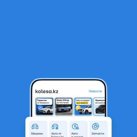
RU
Открыть приложение
1
/
9
235/50/19 и 255/45/19 комплект б/у пирелли
90 000 ₸
Город
Алматы, Алматинская