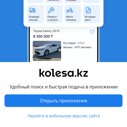
область
Состояние
Б/y
Оригинальность
Оригинал
Есть доставка
Да
Подходит на авто
Toyota Sequoia
2000 - 2004 1 поколение, 2004 - 2007 1 поколение
рестайлинг, 2008 - 2017 2 поколение (K6), 2017 - 2022 2
поколение рестайлинг (K6)
Удобный поиск и быстрая подача в приложении
Toyota Tundra
2007 - 2009 2 поколение (K5/K6), 2009 - 2013 2 поколение
Показать больше
Открыть приложение
рестайлинг (K5/K6), 2013 - 2022 2 поколение [2-й
рестайлинг] (K5/K6)
Комментарий продавца
Перейти в мобильную версию сайта
РАСПРЕДЕЛИТЕЛЬ ОХЛАЖДЕНИЯ МАСЛА АКПП 5.7 (35469-