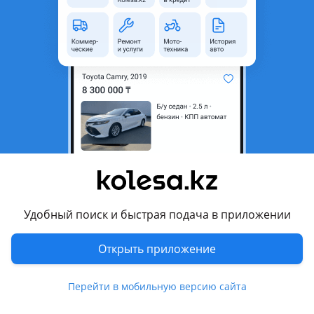
неактуальным.
Город
Астана, Акмолинская
область
Состояние
Новая
Сезонность
Летние
Ширина
295 мм
Высота профиля
40
Диаметр
R21
Комментарий продавца
Удобный поиск и быстрая подача в приложении
295/40/21 Hankook Ventus S1 evo 3 SUV K127A
Открыть приложение
Перевести
Перейти в мобильную версию сайта
Другие объявления дилера