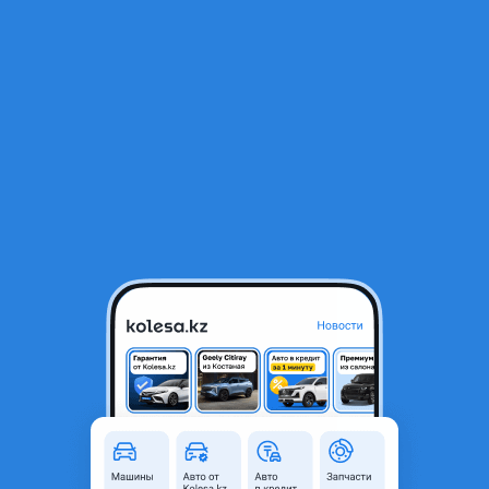
RU
Открыть приложение
В начало
1
/
2
295/40/21 Hankook Ventus S1 evo 3 SUV K127A
650 000 ₸
Объявление находится в архиве и может быть