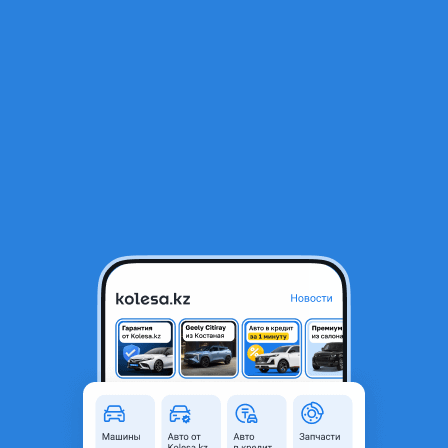
RU
Открыть приложение
1
/
4
Балансир привозные на Toyota Camry 2.4 в отличном состоянии
привозные
60 000 ₸