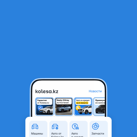
RU
Открыть приложение
В начало
1
/
2
Катализатор
1 000 ₸
Город
Алматы, Алматинская