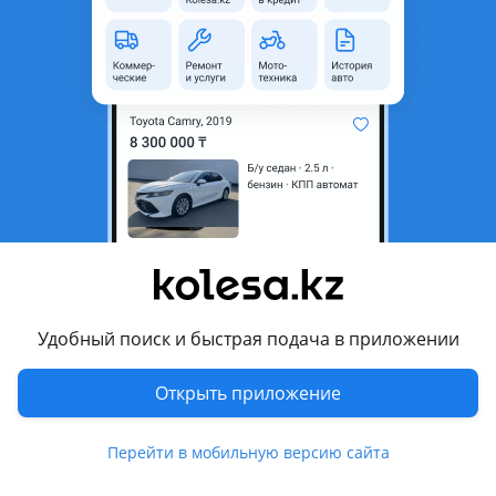
область
Состояние
Новая
Оригинальность
Оригинал
Есть доставка
Да
Подходит на авто
Toyota Land Cruiser Prado
2023 - н.в. J250, 2020 - н.в. J150 [3-й рестайлинг], 2017 - 2020
J150 [2-й рестайлинг], 2013 - 2017 J150 рестайлинг, 2009 -
2013 J150, 2002 - 2009 J120, 1999 - 2002 J90 рестайлинг, 1996
- 2000 J90, 1985 - 1996 J70
Удобный поиск и быстрая подача в приложении
Комментарий продавца
Открыть приложение
Продается высококачественный автомобильный
катализатор, предназначенный для эффективного
Перейти в мобильную версию сайта
снижения токсичных выбросов и улучшения работы