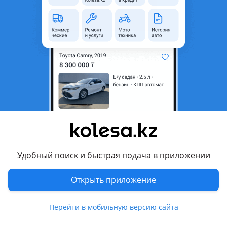
область
Состояние
Б/y
Оригинальность
Оригинал
Возможна рассрочка или
Да
кредит
Есть доставка
Да
Комментарий продавца
Продам привозной из Японии задние фонари на Тойота
vitz. Цена указана за одну штуку.
Авторазбор Беркана предлагает вашему вниманию
Удобный поиск и быстрая подача в приложении
привезенные из Японии двигателя акпп и кузовные
детали, также ходовую часть на все авто. Есть отправка в
Открыть приложение
регионы. Фото и видео по запросу клиента. Цены и
наличие товара уточняйте у менеджера.
Перейти в мобильную версию сайта
Перевести