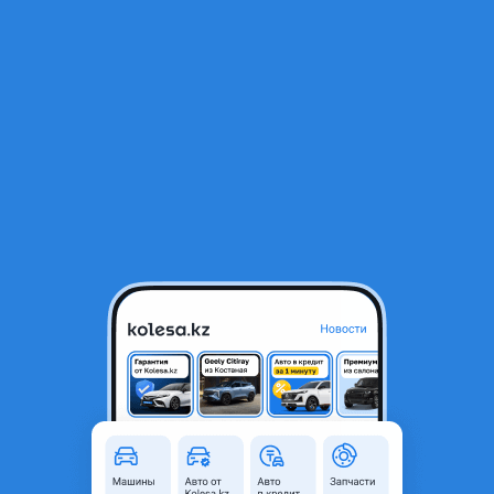
RU
Открыть приложение
1
/
3
Контрактный из Японии задние фонари на Тойота Vitz
30 000 ₸
Город
Астана, Акмолинская