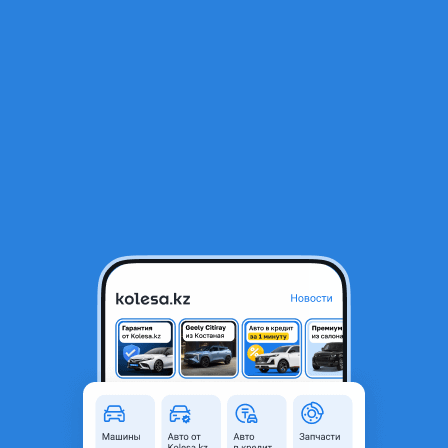
RU
Открыть приложение
В начало
1
/
2
275/40/22 и 315/35/22 KUMHO ECSTA PS71
750 000 ₸
Объявление находится в архиве и может быть