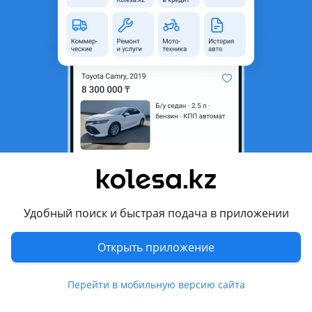
неактуальным.
Город
Астана, Акмолинская
область
Состояние
Новая
Сезонность
Летние
Ширина
275 мм
Высота профиля
40
Диаметр
R22
Комментарий продавца
Удобный поиск и быстрая подача в приложении
275/40/22 и 315/35/22 KUMHO ECSTA PS71
Открыть приложение
Перевести
Перейти в мобильную версию сайта
Другие объявления дилера