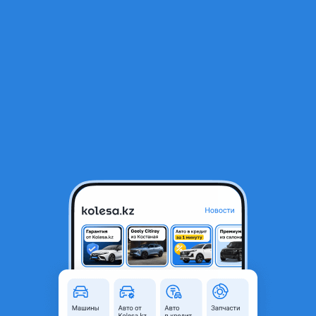
RU
Открыть приложение
1
/
22
Jetour X50 Premium 2026 года
8 190 000 ₸
Новая
Проверенный продавец
Объявление находится в архиве и может быть