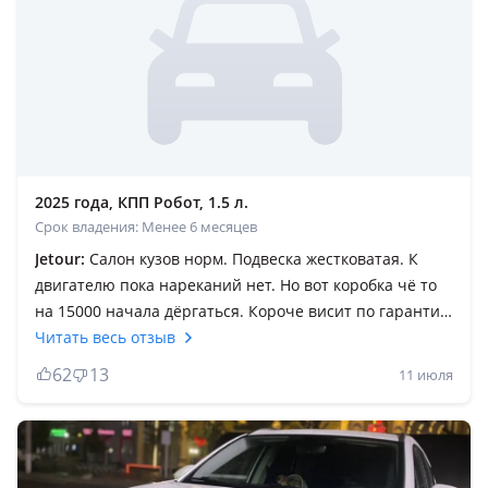
2025 года, КПП Робот, 1.5 л.
Срок владения: Менее 6 месяцев
Jetour:
Салон кузов норм. Подвеска жестковатая. К
двигателю пока нареканий нет. Но вот коробка чё то
на 15000 начала дёргаться. Короче висит по гарантии
в автосалоне. Две недели прошло пока не ясно что с
Читать весь отзыв
ней. В общем начал жалеть что взял китайца. Вообще
62
13
11 июля
все кого знаю которые купили китайца жалеют все.
Лучше подождать когда начнут возить нормальные
машины или поискать что нибудь на вторичка. Не
слушайте консультантов. У них работа такая вешать