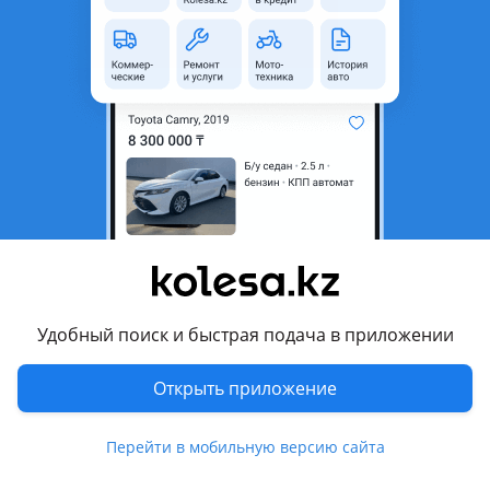
неактуальным.
Поколение
2024 - н.в. 1 поколение
Кузов
Кроссовер
Объем двигателя, л
1.5 (бензин)
Коробка передач
Робот
Привод
Передний привод
Руль
Слева
Растаможен в Казахстане
Да
Удобный поиск и быстрая подача в приложении
Комментарий продавца
Открыть приложение
Jetour X50 — Ваш новый уровень
комфорта!
Перейти в мобильную версию сайта
Jetour X50
— это автомобиль для тех, кто ценит