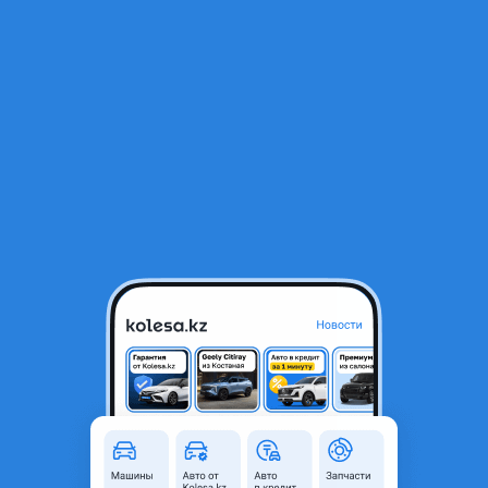
RU
Открыть приложение
В начало
1
/
2
Michelin pilot sport 4S 285/40 R22 V 325/35 R22
325 000 ₸
Город
Алматы, Алматинская