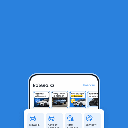
RU
Открыть приложение
В начало
1
/
2
Бачок омывателя с моторчиком Тойота Хайлюкс 2012- / Toyota
Hilux 2015
15 000 ₸