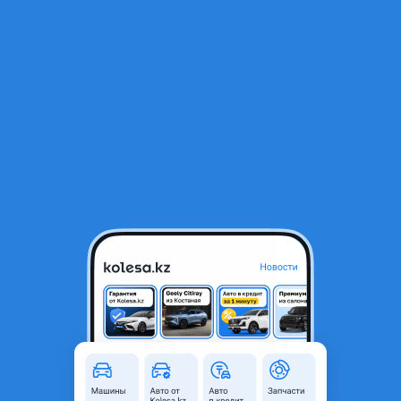
RU
Открыть приложение
В начало
1
/
2
Двигатель
270 000 ₸
Город
Шымкент, Туркестанская