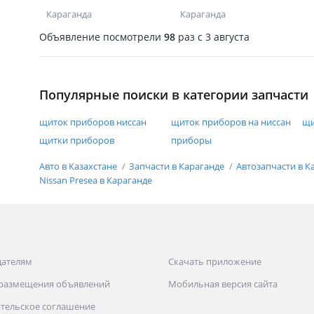
автомат коробка
Караганда
Караганда
Объявление посмотрели
98
раз
c 3 августа
Популярные поиски в категории запчасти
щиток приборов ниссан
щиток приборов на ниссан
щи
щитки приборов
приборы
Авто в Казахстане
Запчасти в Караганде
Автозапчасти в К
Nissan Presea в Караганде
дателям
Скачать приложение
 размещения объявлений
Мобильная версия сайта
тельское соглашение