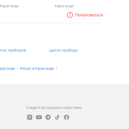
диск Ниссан
корзина диск
Караганда
Караганда
Пожаловаться
ток приборов
щиток прибора
араганде
Nissan в Караганде
Следите за нашими новостями