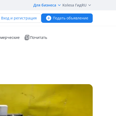
Для бизнеса
Kolesa Гид
RU
Вход и регистрация
Подать объявление
мерческие
Почитать