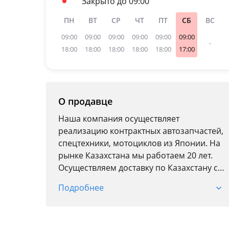
Закрыто до 09:00
ПН
ВТ
СР
ЧТ
ПТ
СБ
ВС
09:00
09:00
09:00
09:00
09:00
09:00
-
18:00
18:00
18:00
18:00
18:00
17:00
О продавце
Наша компания осуществляет
реализацию контрактных автозапчастей,
спецтехники, мотоциклов из Японии. На
рынке Казахстана мы работаем 20 лет.
Осуществляем доставку по Казахстану с
странам СНГ. В наличии имеются
Подробнее
двигатели, коробки передач, детали
подвески, оптика, электроника, кузовные
детали, пластик на все автомобильные