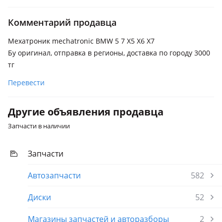
BMW 540
Комментарий продавца
2020 - н.в. G30 рестайлинг, 2016 - 2020 G30
Мехатроник mechatronic BMW 5 7 X5 X6 X7
BMW 740
Бу оригинал, отправка в регионы, доставка по городу 3000
2019 - н.в. G11/G12 рестайлинг, 2015 - 2019 G11/G12
тг
BMW 745
Перевести
2019 - н.в. G11/G12 рестайлинг
BMW X7
Другие объявления продавца
2018 - н.в. G07, 2022 - н.в. G07 рестайлинг
Запчасти в наличии
BMW X5 M
2019 - н.в. F95, 2023 - н.в. F95 рестайлинг
Запчасти
BMW X6 M
Автозапчасти
582
2019 - 2023 F96, 2023 - н.в. F96 рестайлинг
Диски
52
Магазины запчастей и авторазборы
2