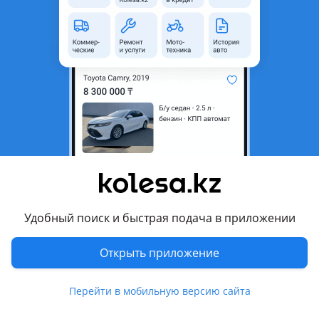
неактуальным.
Город
Астана, Акмолинская
область
Состояние
Б/y
Оригинальность
Оригинал
Подходит на авто
Toyota Land Cruiser
2002 - 2005 J100 рестайлинг, 1998 - 2002 J100, 2005 - 2007
J100 [2-й рестайлинг]
Удобный поиск и быстрая подача в приложении
Lexus LX 470
Открыть приложение
2002 - 2007 2 поколение рестайлинг (UZJ100), 1998 - 2002 2
поколение (UZJ100)
Показать больше
Перейти в мобильную версию сайта