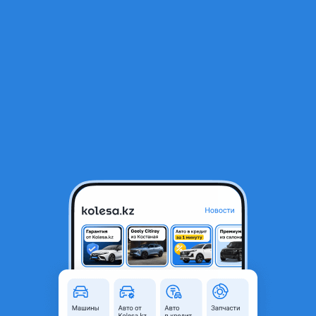
RU
Открыть приложение
1
/
7
Гидростойки передние задние TLC100/LX470
50 000 ₸
Объявление находится в архиве и может быть