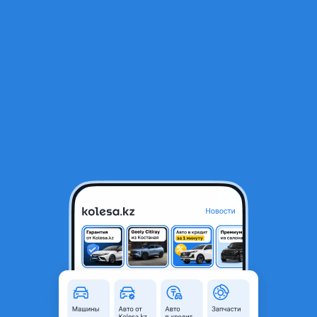
RU
Открыть приложение
1
/
9
Рулевой река на Порш Кайен
100 000 ₸
Город
Алматы, Алматинская