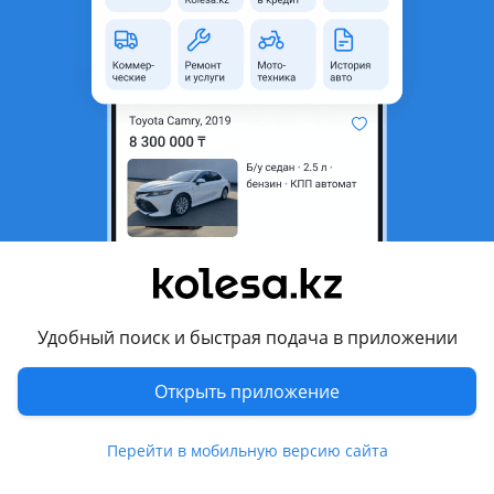
область
Состояние
Б/y
Подходит на авто
Audi Q7
2005 - 2009 1 поколение (4L), 2009 - 2015 1 поколение
рестайлинг (4L)
Porsche Cayenne
2007 - 2010 957 рестайлинг (9PA)
Показать больше
Volkswagen Touareg
Удобный поиск и быстрая подача в приложении
2006 - 2010 1 поколение рестайлинг, 2002 - 2006 1
поколение
Комментарий продавца
Открыть приложение
Рулевой река на Порш Кайен оригинал
Перейти в мобильную версию сайта
Перевести