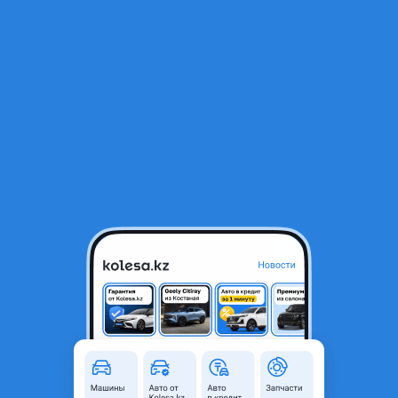
RU
Открыть приложение
В начало
1
/
2
Щиток приборов Audi Q5
25 000 ₸
Город
Караганда, Карагандинская