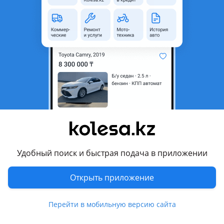
область
Состояние
Б/y
Оригинальность
Оригинал
Есть доставка
Да
Комментарий продавца
Щиток приборов Audi Q5. Привозной. Оригинал!
Осуществляем отправку по регионам! Контрактная
автозапчасть из Японии. По всем интересующим
вопросам, наличию и ценам обращайтесь по телефонам к
менеджеру ТОО "Юмакс Car" Отправка в регионы! Цену
Удобный поиск и быстрая подача в приложении
уточняйте по телефону! Цвета, комплектацию, номера
запчастей и агрегатов уточняйте по телефону! Внимание!
Открыть приложение
Фотографии в объявлении могут не совпадать с той
запчастью, которая есть на данный момент в наличии,
Перейти в мобильную версию сайта
потому что ассортимент постоянно меняется! В связи с
постоянной сменой ассортимента товаров, ЦВЕТА, ЦЕНЫ,