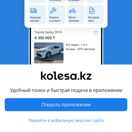
неактуальным.
Город
Астана, Акмолинская
область
Поколение
2003 - 2006 2 поколение (U3)
Кузов
Кроссовер
Объем двигателя, л
3.3 (бензин)
Коробка передач
Автомат
Привод
Полный привод
Руль
Слева
Удобный поиск и быстрая подача в приложении
Цвет
серебристый металлик
Растаможен в Казахстане
Да
Открыть приложение
литые диски, тонировка, люк, спойлер, ветровики,
Перейти в мобильную версию сайта
рейлинги , ксенон, хрустальная оптика, линзованная
оптика, противотуманки, корректор фар, обогрев зеркал ,