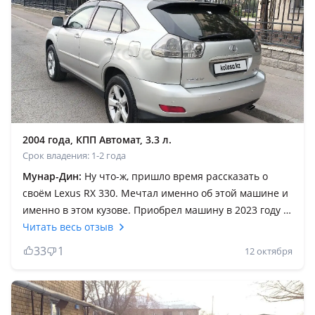
2004 года, КПП Автомат, 3.3 л.
Срок владения: 1-2 года
Мунар-Дин:
Ну что-ж, пришло время рассказать о
своём Lexus RX 330. Мечтал именно об этой машине и
именно в этом кузове. Приобрел машину в 2023 году и
проездил на ней почти 2 года. За 2 года менял только
Читать весь отзыв
масла и фильтра. Были болячки связанные со
33
1
12 октября
шлангами и патрубками, но это только потому, что
машине уже 20 лет. Время не щадит никого. В
остальном МАШИНА ВЕЛИКОЛЕПНАЯ. Управляемость
на трассе и в городе просто замечательная. Разгонная