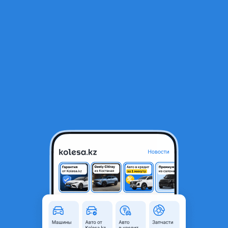
RU
Открыть приложение
1
/
6
Lexus RX 330 2004 года
7 500 000 ₸
Объявление находится в архиве и может быть