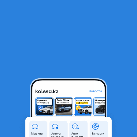
RU
Открыть приложение
В начало
1
/
2
Клапан VVTI 1AZ-FSE TAYOTA
10 000 ₸
Город
Алматы, Алматинская