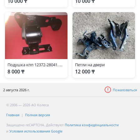
10 000 ₸
10 000 ₸
Подушка кпп 12372-28041. Подушка коробки rav4 второго поколения 20 кузов
Петли на двери
8 000 ₸
12 000 ₸
2 августа 2026 г.
Пожаловаться
© 2006 — 2026 АО Колеса
Главная
Полная версия
Защищено reCAPTCHA. Действуют
Политика конфиденциальности
и
Условия использования Google