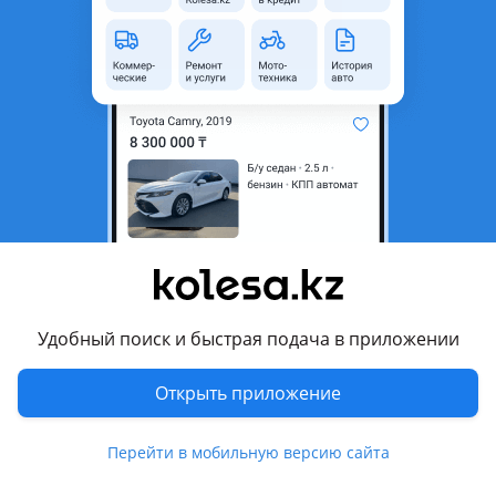
область
Состояние
Б/y
Подходит на авто
Toyota Avensis
2006 - 2009 2 поколение рестайлинг (T25), 2002 - 2006 2
поколение (T25), 2000 - 2003 1 поколение рестайлинг (T22)
Toyota Caldina
2005 - 2007 3 поколение рестайлинг (T24), 2002 - 2004 3
поколение (T24)
Показать больше
Toyota RAV4
Удобный поиск и быстрая подача в приложении
2000 - 2005 2 поколение (A2)
Комментарий продавца
Открыть приложение
Продам клапан VVTI двигателя 1AZ-FSE TAYOTA 2.0.
Привозной в хорошем состоянии.
Перейти в мобильную версию сайта
Перевести