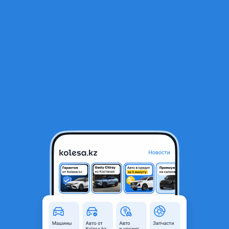
RU
Открыть приложение
В начало
1
/
2
245/40/R18 Tracmax X-Privilo TX3
26 000 ₸
Город
Алматы, Алматинская