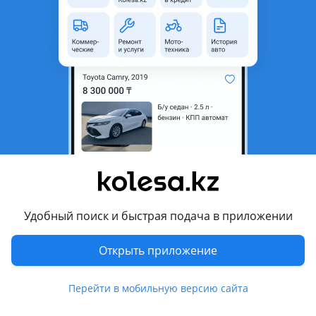
область
Состояние
Новая
Сезонность
Летние
Ширина
245 мм
Высота профиля
40
Диаметр
R18
Есть доставка
Да
Комментарий продавца
Доставка по городу Алматы
Удобный поиск и быстрая подача в приложении
Отправка в регионы
Пакеты для хранения в подарок
Открыть приложение
Перевести
Перейти в мобильную версию сайта
Другие объявления продавца