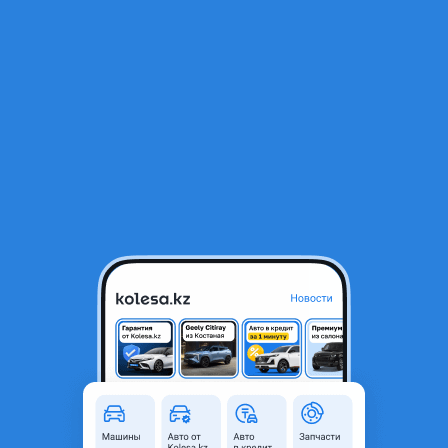
RU
Открыть приложение
1
/
3
Петли дверей капота
5 000 ₸
Город
Алматы, Алматинская