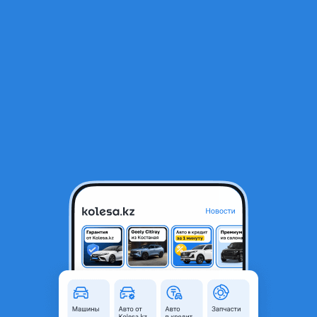
RU
Открыть приложение
1
/
3
Hyundai Santa Fe 2001 года
91 000 ₸
Объявление находится в архиве и может быть