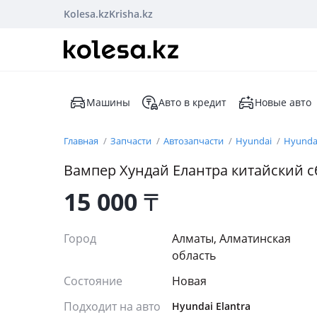
Kolesa.kz
Krisha.kz
Машины
Авто в кредит
Новые авто
Главная
Запчасти
Автозапчасти
Hyundai
Hyundai
Вампер Хундай Елантра китайский с
15 000
₸
Город
Алматы, Алматинская
область
Состояние
Новая
Подходит на авто
Hyundai Elantra