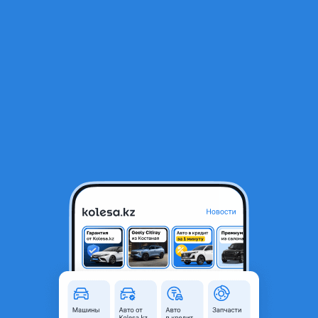
RU
Открыть приложение
В начало
1
/
2
225/45R17 Hankook Winter I Pike W429 (шип)
57 000 ₸
Объявление находится в архиве и может быть