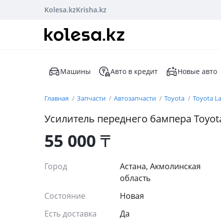
Kolesa.kz
Krisha.kz
Машины
Авто в кредит
Новые авто
Главная
Запчасти
Автозапчасти
Toyota
Toyota La
Усилитель переднего бампера Toyota
55 000
₸
Город
Астана, Акмолинская
область
Состояние
Новая
Есть доставка
Да