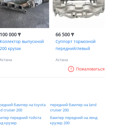
100 000 ₸
66 500 ₸
Коллектор выпускной
Суппорт тормозной
200 крузак
передний/левый
Астана
Астана
Пожаловаться
редний бампер на toyota
передний бампер на land
nd cruiser 200
cruiser 200
мпер передний тойота
бампер передний на ленд
нд крузер
крузер 200