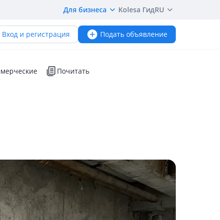
Для бизнеса
Kolesa Гид
RU
Вход и регистрация
Подать объявление
мерческие
Почитать