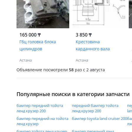
165 000 ₸
3 850 ₸
Гбц головка блока
Крестовина
цилиндров
карданного вала
Астана
Астана
Объявление посмотрели
58
раз
c 2 августа
Популярные поиски в категории запчасти
бампер передний тойота
передний бампер тойота
пе
ленд крузер 200
ленд крузер 200
la
бампер передний на тойота
бампер toyota land cruiser 200
ба
ленд крузер
лэ
бампер тойота ленд крузер
бампер передний лэнд