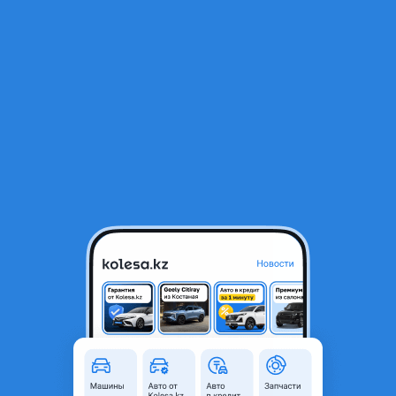
RU
Открыть приложение
1
/
3
Теплообменник ЕГР, EGR Subaru FB25.
1 000 ₸
Город
Алматы, Алматинская