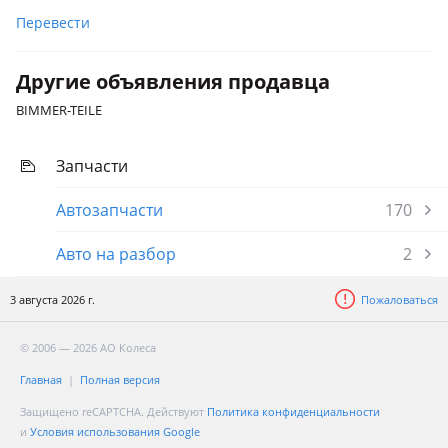
поколение, 2014 - 2018 5 поколение (BS)
Перевести
Subaru XV
Другие объявления продавца
2011 - 2016 1 поколение (GP), 2017 - н.в. 2 поколение (GT),
2016 - 2017 1 поколение рестайлинг (GP)
BIMMER-TEILE
Запчасти
Автозапчасти
170
Авто на разбор
2
3 августа 2026 г.
Пожаловаться
© 2006 — 2026 АО Колеса
Главная
Полная версия
Защищено reCAPTCHA. Действуют
Политика конфиденциальности
и
Условия использования Google