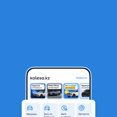
RU
Открыть приложение
В начало
1
/
2
Задний бампер land cruiser 100
35 000 ₸
Объявление находится в архиве и может быть