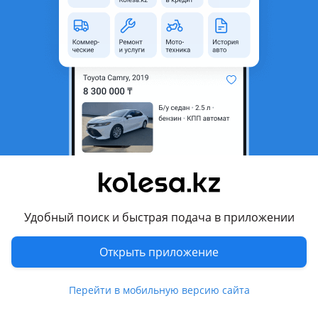
неактуальным.
Город
Атырау, Атырауская область
Состояние
Новая
Есть доставка
Да
Подходит на авто
Toyota Land Cruiser
2005 - 2007 J100 [2-й рестайлинг], 2002 - 2005 J100
рестайлинг, 1998 - 2002 J100
Удобный поиск и быстрая подача в приложении
Комментарий продавца
Открыть приложение
Задний бампер
Land Cruiser 100
Под оригинал
Перейти в мобильную версию сайта
Хорошего качества