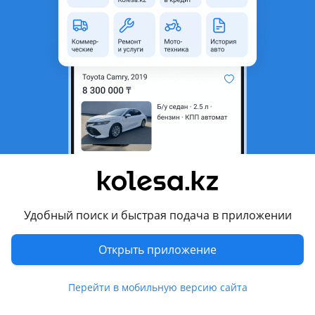
id26170021
Машины
Легковые
1
Запчасти
Автозапчасти
78
Шины
1
Диски
1
Удобный поиск и быстрая подача в приложении
Ремонт и услуги
Открыть приложение
Ремонт
1
Перейти в мобильную версию сайта
5 августа 2026 г.
Пожаловаться