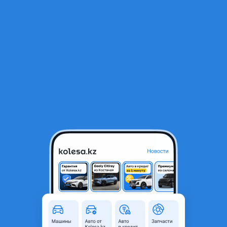
RU
Открыть приложение
СТО "БЕРЛОГА
СТО "БЕРЛОГА
Город
Петропавловск, Северо-
Казахстанская область
Тип ремонта
СТО, автосервисы
Комментарий продавца
Приветствуем вас у нас есть обогрев машин на выезд,
мелкий ремонт.
Перевести
Другие объявления продавца