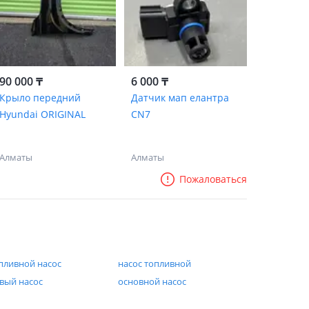
90 000 ₸
6 000 ₸
Крыло передний
Датчик мап елантра
Hyundai ORIGINAL
CN7
Алматы
Алматы
Пожаловаться
пливной насос
насос топливной
вый насос
основной насос