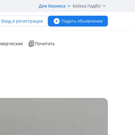
Для бизнеса
Kolesa Гид
RU
Вход и регистрация
Подать объявление
мерческие
Почитать