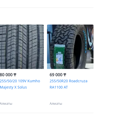
80 000 ₸
69 000 ₸
255/50/20 109V Kumho
255/50R20 Roadcruza
Majesty X Solus
RA1100 AT
Алматы
Алматы