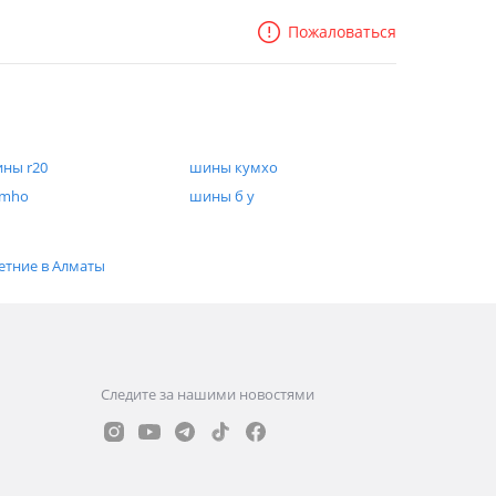
Пожаловаться
ны r20
шины кумхо
umho
шины б у
етние в Алматы
Следите за нашими новостями