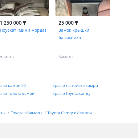
1 250 000 ₸
25 000 ₸
Ноускат (мини морда)
Замок крышки
багажника
Алматы
Алматы
ыло камри 50
крыло на тойота камри
ыло тойота камри
крыло toyota camry
аты
Toyota в Алматы
Toyota Camry в Алматы