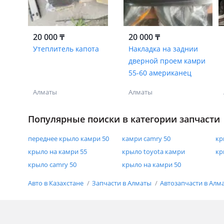
20 000 ₸
20 000 ₸
Утеплитель капота
Накладка на заднии
дверной проем камри
55-60 американец
Алматы
Алматы
Популярные поиски в категории запчасти
переднее крыло камри 50
камри camry 50
кр
крыло на камри 55
крыло toyota камри
кр
крыло camry 50
крыло на камри 50
Авто в Казахстане
Запчасти в Алматы
Автозапчасти в Алм