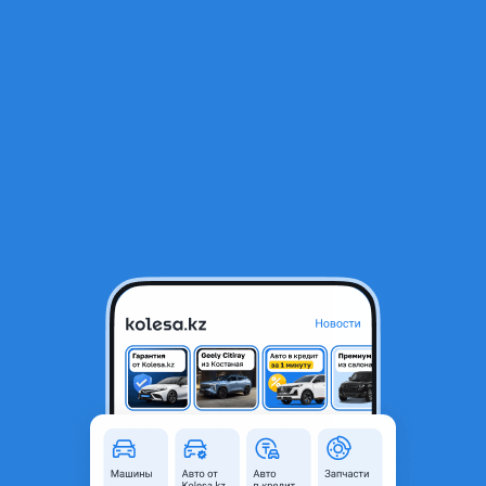
RU
Открыть приложение
1
/
3
Тормозной вакуум в сборе
20 000 ₸
Объявление находится в архиве и может быть