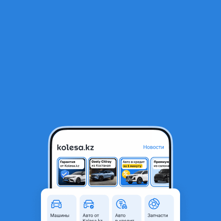
RU
Открыть приложение
1
/
3
Дверь Королла Версо AR10 правая сторона
70 000 ₸
Объявление находится в архиве и может быть