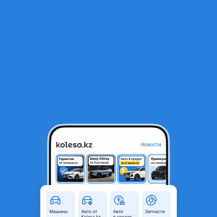
RU
Открыть приложение
В начало
1
/
2
Шторка багажника мерседес 203 универсал
15 000 ₸
Город
Караганда, Карагандинская