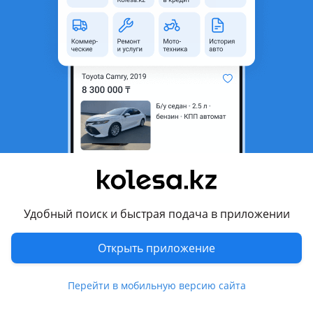
область
Состояние
Б/y
Оригинальность
Оригинал
Есть доставка
Да
Подходит на авто
Mercedes-Benz C 180
2000 - 2004 W203/S203/CL203, 2004 - 2007 W203/S203/CL203
рестайлинг
Mercedes-Benz C 200
Удобный поиск и быстрая подача в приложении
2000 - 2004 W203/S203/CL203, 2004 - 2007 W203/S203/CL203
рестайлинг
Показать больше
Открыть приложение
Mercedes-Benz C 240
2000 - 2004 W203/S203/CL203, 2004 - 2007 W203/S203/CL203
Комментарий продавца
Перейти в мобильную версию сайта
рестайлинг
Продаем шторку на мб 203 б у из Германии. Цена 15000.