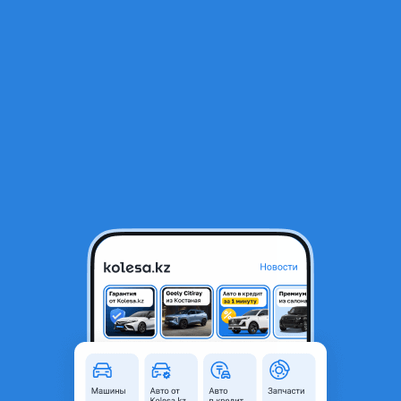
RU
Открыть приложение
В начало
1
/
2
Накладка на двери
25 000 ₸
Город
Алматы, Алматинская