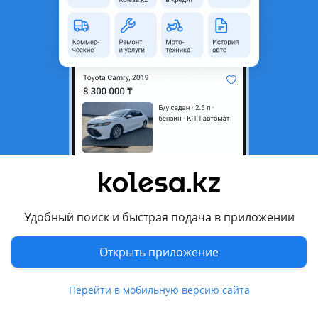
область
Состояние
Б/y
Комментарий продавца
Б. У
Перевести
Другие объявления продавца
Александр
Удобный поиск и быстрая подача в приложении
Запчасти
Открыть приложение
Автозапчасти
529
Запчасти на коммерческие
1
Перейти в мобильную версию сайта