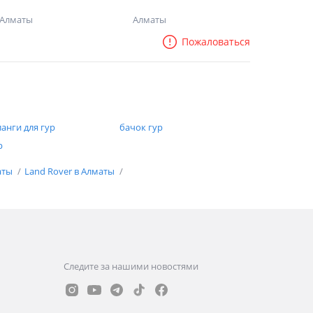
Алматы
Алматы
Пожаловаться
анги для гур
бачок гур
р
аты
Land Rover в Алматы
Следите за нашими новостями