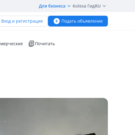
Для бизнеса
Kolesa Гид
RU
Вход и регистрация
Подать объявление
мерческие
Почитать