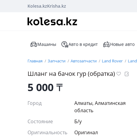
Kolesa.kz
Krisha.kz
Машины
Авто в кредит
Новые авто
Главная
Запчасти
Автозапчасти
Land Rover
Land
Шланг на бачок гур (обратка)
5 000
₸
Город
Алматы, Алматинская
область
Состояние
Б/y
Оригинальность
Оригинал