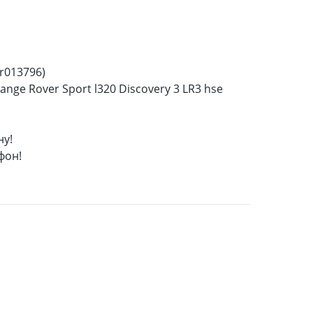
lr013796)
nge Rover Sport l320 Discovery 3 LR3 hse
ну!
фон!