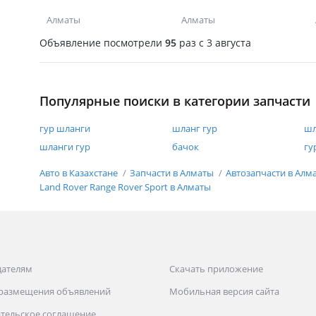
Алматы
Алматы
Объявление посмотрели
95
раз
c 3 августа
Популярные поиски в категории запчасти
гур шланги
шланг гур
шл
шланги гур
бачок
гу
Авто в Казахстане
Запчасти в Алматы
Автозапчасти в Алм
Land Rover Range Rover Sport в Алматы
дателям
Скачать приложение
 размещения объявлений
Мобильная версия сайта
тельское соглашение