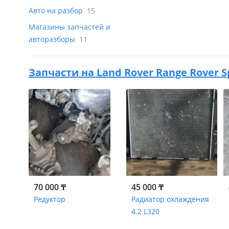
Авто на разбор
15
Магазины запчастей и
авторазборы
11
Запчасти на
Land Rover Range Rover Sp
70 000 ₸
45 000 ₸
Редуктор
Радиатор охлаждения
4.2 L320