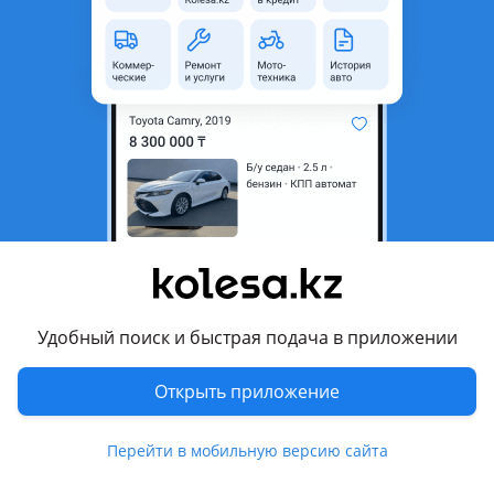
область
Состояние
Новая
Комментарий продавца
Cъемное сцепное устройство (фаркоп) НОВЫЕ. ОРИГИНАЛ.
НИЖЕ ЦЕНЫ НЕ НАЙТИ!
Уточняйте цену и наличие по телефону. Ерлан.
Подберем вам оригиналы или дубликаты на ваш выбор на
Тойота/Лексус. Различные ценовые сегменты.
Доставка по г. Алматы и во все регионы Казахстана
удобным вам способом.
Имеются официальные сертификаты подлинности и
Удобный поиск и быстрая подача в приложении
полный пакет документов для юридических лиц (ТОО) ЭСФ,
накладная на отпуск товара.
Открыть приложение
Звоните и заказывайте! Будем рады Вам помочь!
Перейти в мобильную версию сайта
Перевести