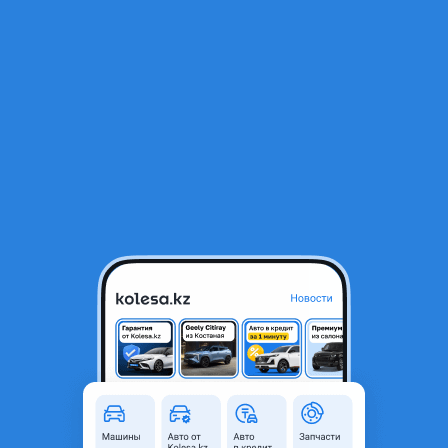
RU
Открыть приложение
1
/
3
Фаркоп
319 500 ₸
Город
Алматы, Алматинская